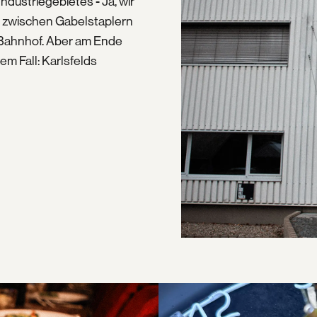
ndustriegebietes - Ja, wir
, zwischen Gabelstaplern
 Bahnhof. Aber am Ende
m Fall: Karlsfelds