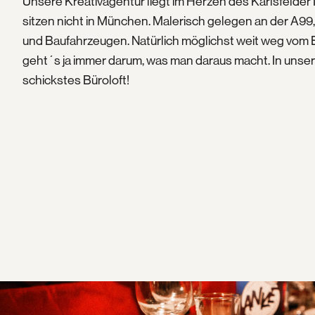
Unsere Kreativagentur liegt im Herzen des Karlsfelder I
sitzen nicht in München. Malerisch gelegen an der A99
und Baufahrzeugen. Natürlich möglichst weit weg vom
geht´s ja immer darum, was man daraus macht. In unsere
schickstes Büroloft!